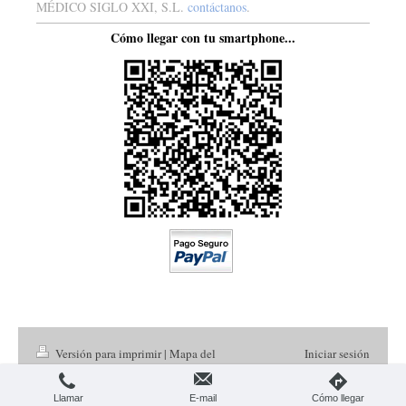
MÉDICO SIGLO XXI, S.L.
contáctanos
.
Cómo llegar con tu smartphone...
Versión para imprimir
|
Mapa del
Iniciar sesión
sitio
Vista Web
© Prevención Siglo 21.
Llamar
E-mail
Cómo llegar